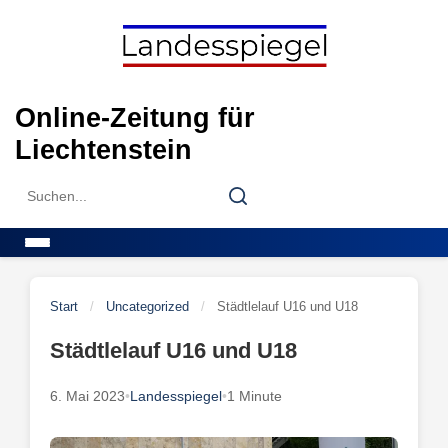
Skip
to
content
Online-Zeitung für
Liechtenstein
Search
Search
for:
Menu
Start
/
Uncategorized
/
Städtlelauf U16 und U18
Städtlelauf U16 und U18
6. Mai 2023
•
Landesspiegel
•
1 Minute