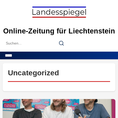
Skip
to
content
Online-Zeitung für Liechtenstein
Search
Search
for:
Menu
Uncategorized