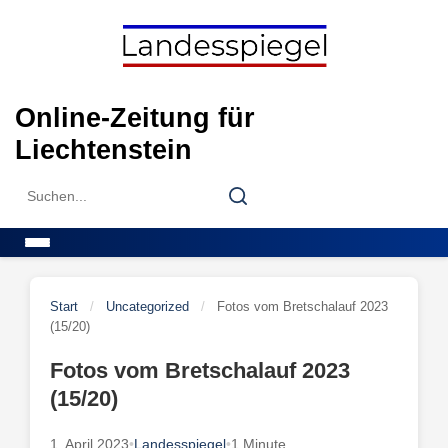
Skip
to
content
Online-Zeitung für
Liechtenstein
Search
Search
for:
Menu
Start
/
Uncategorized
/
Fotos vom Bretschalauf 2023
(15/20)
Fotos vom Bretschalauf 2023
(15/20)
1. April 2023
•
Landesspiegel
•
1 Minute