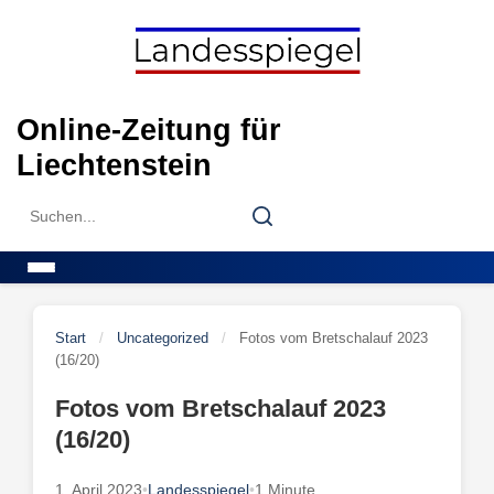
Skip
to
content
Online-Zeitung für
Liechtenstein
Search
Search
for:
Menu
Start
/
Uncategorized
/
Fotos vom Bretschalauf 2023
(16/20)
Fotos vom Bretschalauf 2023
(16/20)
1. April 2023
•
Landesspiegel
•
1 Minute