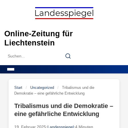
Skip
to
content
Online-Zeitung für
Liechtenstein
Search
Search
for:
Menu
Start
/
Uncategorized
/
Tribalismus und die
Demokratie – eine gefährliche Entwicklung
Tribalismus und die Demokratie –
eine gefährliche Entwicklung
19. Februar 2025
•
Landesspiegel
•
4 Minuten