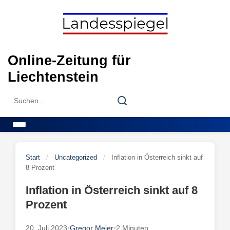
Skip
to
content
Online-Zeitung für
Liechtenstein
Search
Search
for:
Menu
Start
/
Uncategorized
/
Inflation in Österreich sinkt auf
8 Prozent
Inflation in Österreich sinkt auf 8
Prozent
20. Juli 2023
•
Gregor Meier
•
2 Minuten