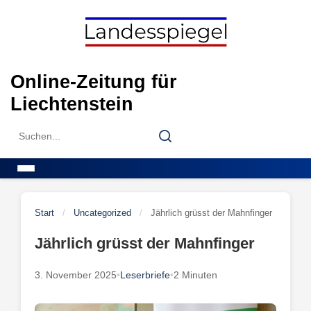
Skip
to
content
Online-Zeitung für
Liechtenstein
Search
Search
for:
Menu
Start
/
Uncategorized
/
Jährlich grüsst der Mahnfinger
Jährlich grüsst der Mahnfinger
3. November 2025
•
Leserbriefe
•
2 Minuten