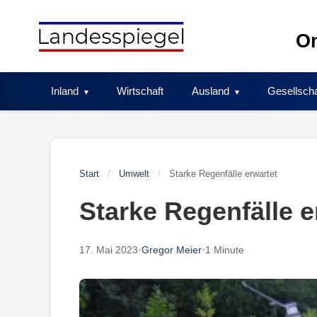
Skip
to
On
content
Inland
Wirtschaft
Ausland
Gesellscha
Start
/
Umwelt
/
Starke Regenfälle erwartet
Starke Regenfälle e
17. Mai 2023
•
Gregor Meier
•
1 Minute