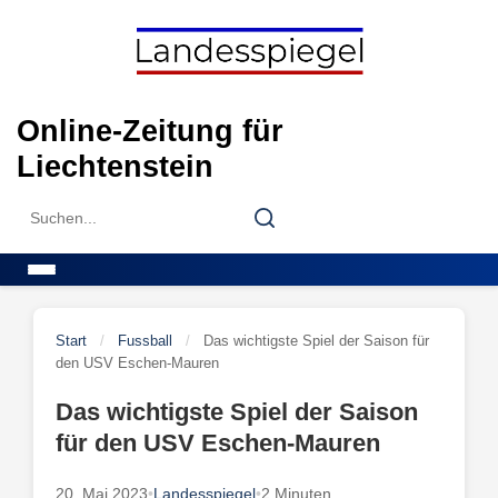
Skip
to
content
Online-Zeitung für
Liechtenstein
Search
Search
for:
Menu
Start
/
Fussball
/
Das wichtigste Spiel der Saison für
den USV Eschen-Mauren
Das wichtigste Spiel der Saison
für den USV Eschen-Mauren
20. Mai 2023
•
Landesspiegel
•
2 Minuten