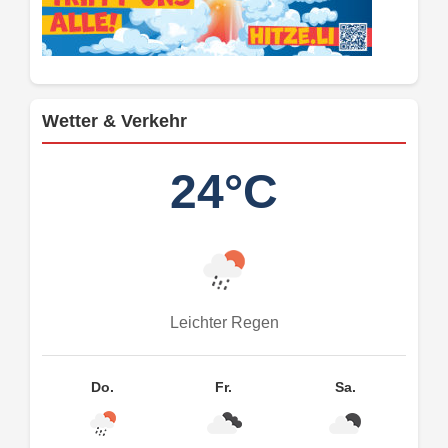
Wetter & Verkehr
24°C
Leichter Regen
Do.
Fr.
Sa.