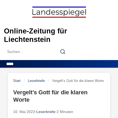
Skip
to
content
Online-Zeitung für
Liechtenstein
Search
Search
for:
Menu
Start
/
Leserbriefe
/
Vergelt’s Gott für die klaren Worte
Vergelt’s Gott für die klaren
Worte
10. Mai 2023
•
Leserbriefe
•
2 Minuten