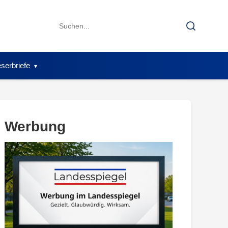
Search
Search
for:
serbriefe
Werbung