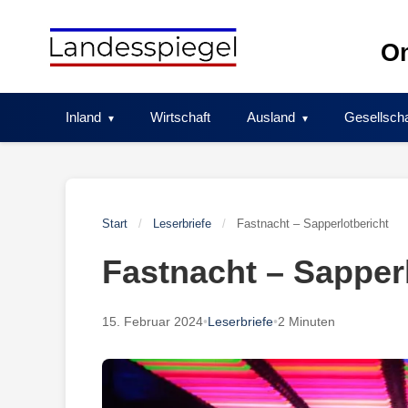
Skip
to
On
content
Inland
Wirtschaft
Ausland
Gesellscha
Start
/
Leserbriefe
/
Fastnacht – Sapperlotbericht
Fastnacht – Sapper
15. Februar 2024
•
Leserbriefe
•
2 Minuten