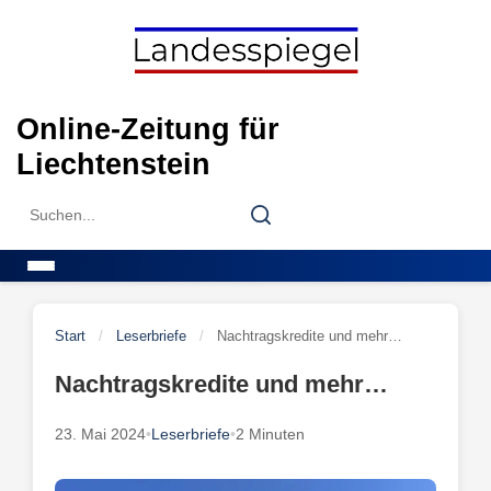
Skip
to
content
Online-Zeitung für
Liechtenstein
Search
Search
for:
Menu
Start
/
Leserbriefe
/
Nachtragskredite und mehr…
Nachtragskredite und mehr…
23. Mai 2024
•
Leserbriefe
•
2 Minuten