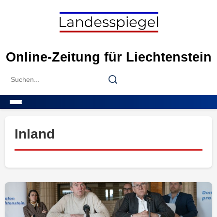
Skip
to
content
Online-Zeitung für Liechtenstein
Search
Search
for:
Menu
Inland