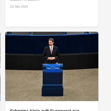
23. Mai 2024
Erbprinz Alois ruft Europarat zur