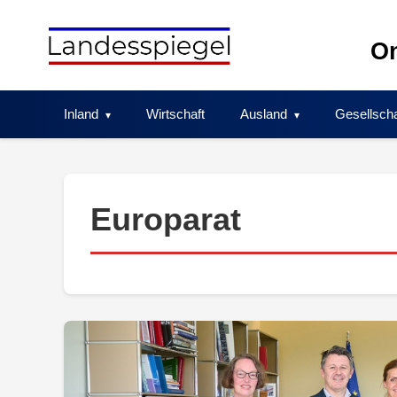
Skip
to
On
content
Inland
Wirtschaft
Ausland
Gesellscha
Europarat