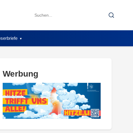
Search
Search
for:
serbriefe
Werbung