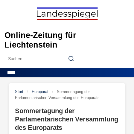
Skip
to
content
Online-Zeitung für
Liechtenstein
Search
Search
for:
Menu
Start
/
Europarat
/
Sommertagung der
Parlamentarischen Versammlung des Europarats
Sommertagung der
Parlamentarischen Versammlung
des Europarats