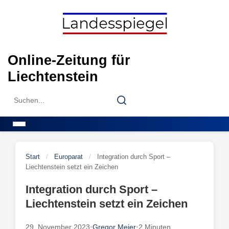
Skip
to
content
Online-Zeitung für
Liechtenstein
Search
Search
for:
Menu
Start
/
Europarat
/
Integration durch Sport –
Liechtenstein setzt ein Zeichen
Integration durch Sport –
Liechtenstein setzt ein Zeichen
29. November 2023
•
Gregor Meier
•
2 Minuten