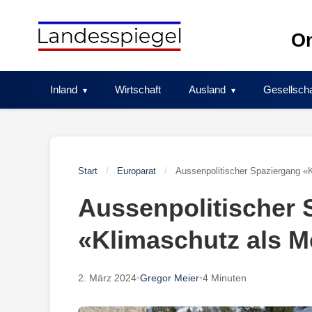
Skip
to
On
content
Inland
Wirtschaft
Ausland
Gesellscha
Start
/
Europarat
/
Aussenpolitischer Spaziergang «
Aussenpolitischer 
«Klimaschutz als 
2. März 2024
•
Gregor Meier
•
4 Minuten