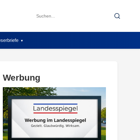
Search
Search
for:
serbriefe
Werbung