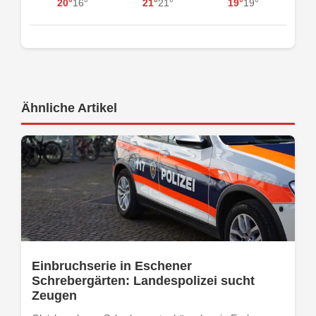
20°
16°
21°
21°
19°
19°
Ähnliche Artikel
Einbruchserie in Eschener
Schrebergärten: Landespolizei sucht
Zeugen