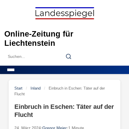
Skip
to
content
Online-Zeitung für
Liechtenstein
Search
Search
for:
Menu
Start
/
Inland
/
Einbruch in Eschen: Täter auf der
Flucht
Einbruch in Eschen: Täter auf der
Flucht
24. März 2024
•
Gregor Meier
•
1 Minute