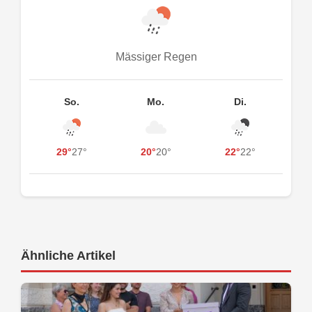
Mässiger Regen
So.
Mo.
Di.
29°
27°
20°
20°
22°
22°
Ähnliche Artikel