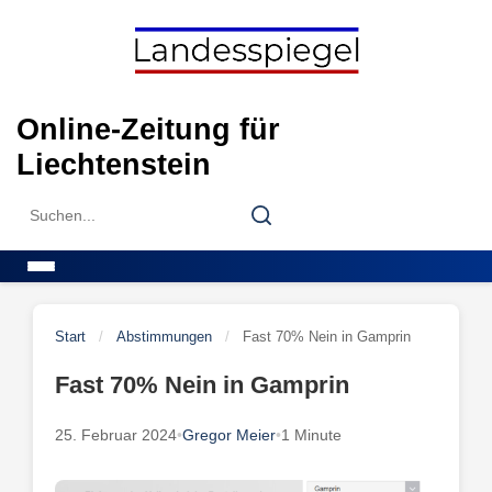
Skip
to
content
Online-Zeitung für
Liechtenstein
Search
Search
for:
Menu
Start
/
Abstimmungen
/
Fast 70% Nein in Gamprin
Fast 70% Nein in Gamprin
25. Februar 2024
•
Gregor Meier
•
1 Minute