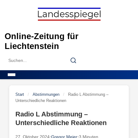
Skip
to
content
Online-Zeitung für
Liechtenstein
Search
Search
for:
Menu
Start
/
Abstimmungen
/
Radio L Abstimmung –
Unterschiedliche Reaktionen
Radio L Abstimmung –
Unterschiedliche Reaktionen
27. Oktober 2024
•
Gregor Meier
•
3 Minuten