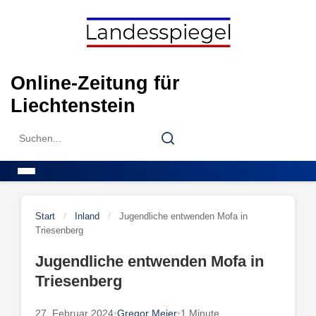
Skip
to
content
Online-Zeitung für
Liechtenstein
Search
Search
for:
Menu
Start
/
Inland
/
Jugendliche entwenden Mofa in
Triesenberg
Jugendliche entwenden Mofa in
Triesenberg
27. Februar 2024
•
Gregor Meier
•
1 Minute