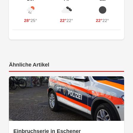
28°
25°
22°
22°
22°
22°
Ähnliche Artikel
Einbruchserie in Eschener