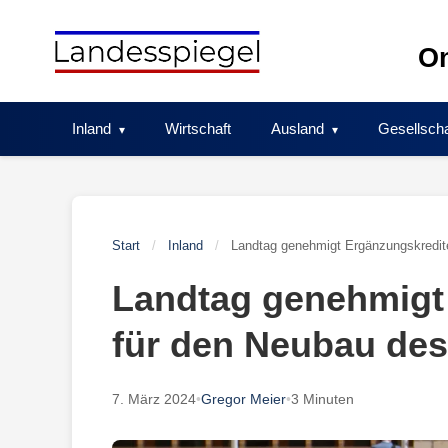
Skip
to
On
content
Inland
Wirtschaft
Ausland
Gesellscha
Start
/
Inland
/
Landtag genehmigt Ergänzungskredit
Landtag genehmigt
für den Neubau des
7. März 2024
•
Gregor Meier
•
3 Minuten