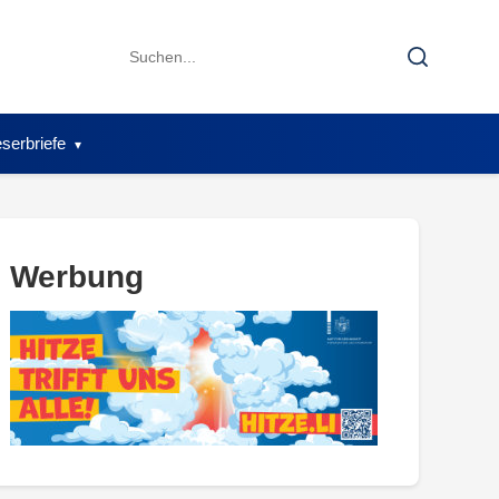
Search
Search
for:
serbriefe
Werbung