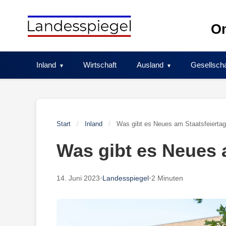
Skip
to
On
content
Inland
Wirtschaft
Ausland
Gesellscha
Start
/
Inland
/
Was gibt es Neues am Staatsfeierta
Was gibt es Neues 
14. Juni 2023
•
Landesspiegel
•
2 Minuten