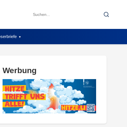
Search
Search
for:
serbriefe
Werbung