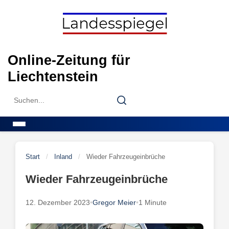
Skip
to
content
Online-Zeitung für
Liechtenstein
Search
Search
for:
Menu
Start
/
Inland
/
Wieder Fahrzeugeinbrüche
Wieder Fahrzeugeinbrüche
12. Dezember 2023
•
Gregor Meier
•
1 Minute