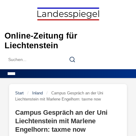
Skip
to
content
Online-Zeitung für
Liechtenstein
Search
Search
for:
Menu
Start
/
Inland
/
Campus Gespräch an der Uni
Liechtenstein mit Marlene Engelhorn: taxme now
Campus Gespräch an der Uni
Liechtenstein mit Marlene
Engelhorn: taxme now