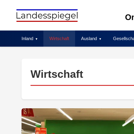
Skip
to
On
content
Inland
Wirtschaft
Ausland
Gesellscha
Wirtschaft