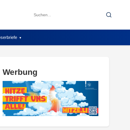
Search
Search
for:
serbriefe
Werbung