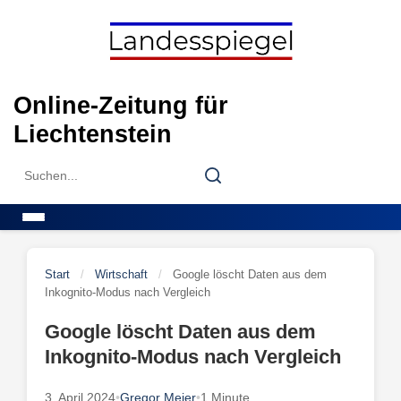
Skip
to
content
Online-Zeitung für
Liechtenstein
Search
Search
for:
Menu
Start
/
Wirtschaft
/
Google löscht Daten aus dem
Inkognito-Modus nach Vergleich
Google löscht Daten aus dem
Inkognito-Modus nach Vergleich
3. April 2024
•
Gregor Meier
•
1 Minute