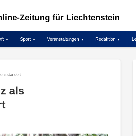
line-Zeitung für Liechtenstein
ft
Sport
Veranstaltungen
Redaktion
Le
ionsstandort
z als
t