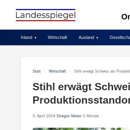
Skip
to
On
content
Inland
Wirtschaft
Ausland
Gesellscha
Start
/
Wirtschaft
/
Stihl erwägt Schweiz als Produkt
Stihl erwägt Schwei
Produktionsstandor
3. April 2024
•
Gregor Meier
•
1 Minute