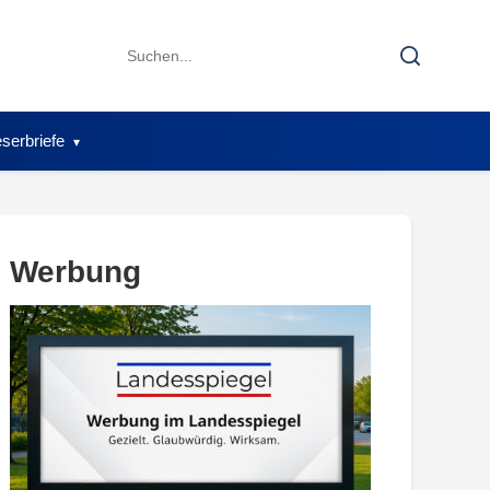
Search
Search
for:
serbriefe
Werbung