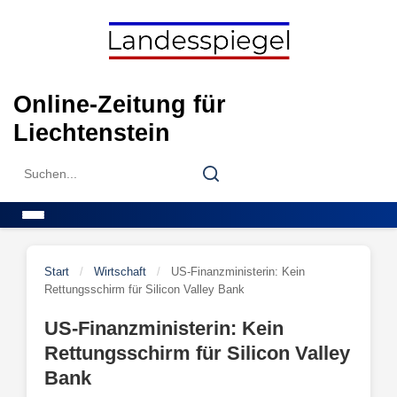
Skip
to
content
Online-Zeitung für
Liechtenstein
Search
Search
for:
Menu
Start
/
Wirtschaft
/
US-Finanzministerin: Kein
Rettungsschirm für Silicon Valley Bank
US-Finanzministerin: Kein
Rettungsschirm für Silicon Valley
Bank