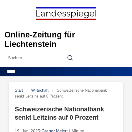
Skip
to
content
Online-Zeitung für
Liechtenstein
Search
Search
for:
Menu
Start
/
Wirtschaft
/
Schweizerische Nationalbank
senkt Leitzins auf 0 Prozent
Schweizerische Nationalbank
senkt Leitzins auf 0 Prozent
19. Juni 2025
•
Gregor Meier
•
1 Minute