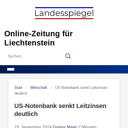
Skip
to
content
Online-Zeitung für
Liechtenstein
Search
Search
for:
Menu
Start
/
Wirtschaft
/
US-Notenbank senkt Leitzinsen
deutlich
US-Notenbank senkt Leitzinsen
deutlich
19. September 2024
•
Gregor Meier
•
2 Minuten