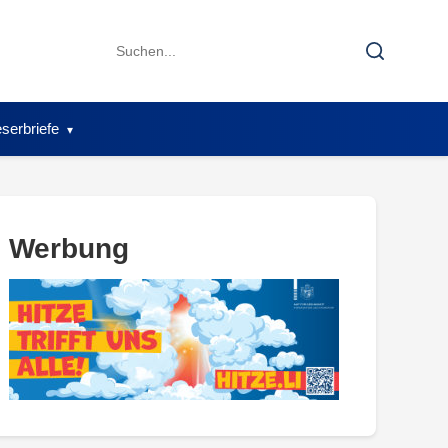
Search
Search
for:
serbriefe
Werbung