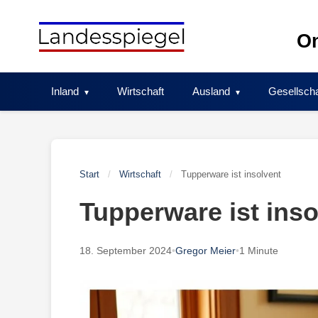
Skip
to
On
content
Inland
Wirtschaft
Ausland
Gesellscha
Start
/
Wirtschaft
/
Tupperware ist insolvent
Tupperware ist inso
18. September 2024
•
Gregor Meier
•
1 Minute