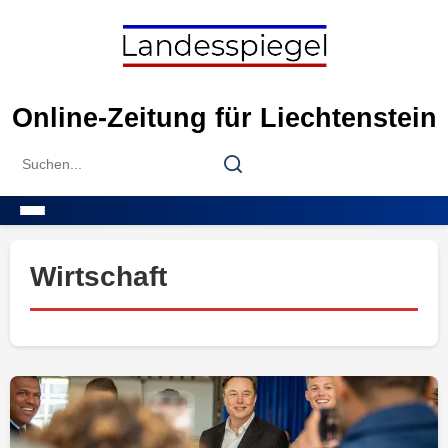
Skip
to
content
Online-Zeitung für Liechtenstein
Search
Search
for:
Menu
Wirtschaft