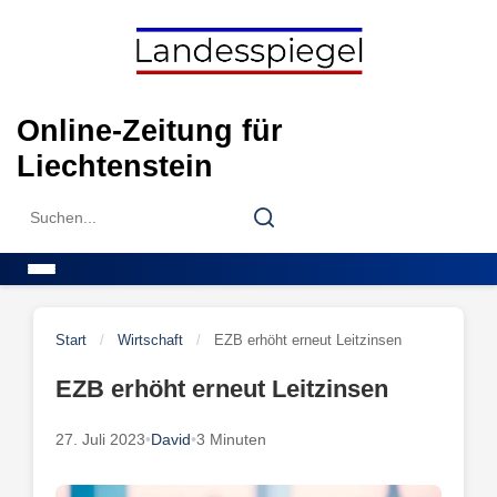
Skip
to
content
Online-Zeitung für
Liechtenstein
Search
Search
for:
Menu
Start
/
Wirtschaft
/
EZB erhöht erneut Leitzinsen
EZB erhöht erneut Leitzinsen
27. Juli 2023
•
David
•
3 Minuten