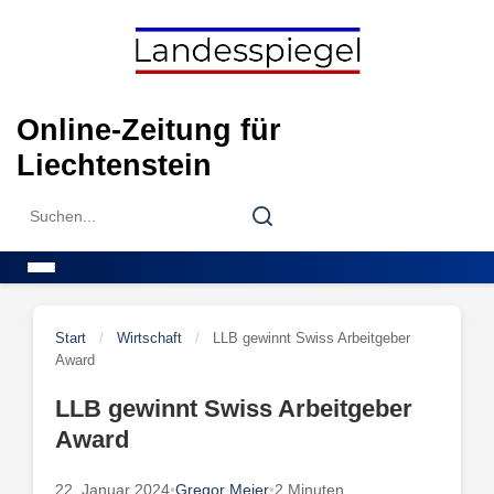
Skip
to
content
Online-Zeitung für
Liechtenstein
Search
Search
for:
Menu
Start
/
Wirtschaft
/
LLB gewinnt Swiss Arbeitgeber
Award
LLB gewinnt Swiss Arbeitgeber
Award
22. Januar 2024
•
Gregor Meier
•
2 Minuten