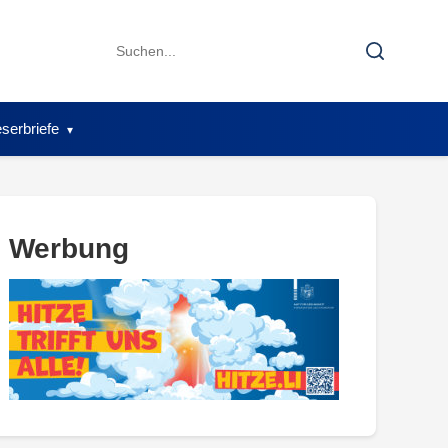
Search
Search
for:
serbriefe
Werbung