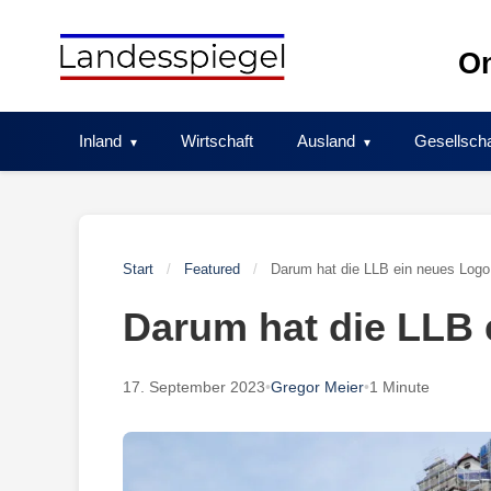
Skip
to
On
content
Inland
Wirtschaft
Ausland
Gesellscha
Start
/
Featured
/
Darum hat die LLB ein neues Logo
Darum hat die LLB 
17. September 2023
•
Gregor Meier
•
1 Minute