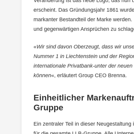
Veränderung ist das neue Logo, das nun 
erscheint. Das Gründungsjahr 1861 wurde i
markanter Bestandteil der Marke werden. 
und gegenwärtigen Ansprüchen zu schlag
«
Wir sind davon Oberzeugt, dass wir unse
Nummer 1 in Liechtenstein und der Region
internationale Privatbank-unter der neue
können
«, erläutert Group CEO Brenna.
Einheitlicher Markenauftr
Gruppe
Ein zentraler Teil in dieser Neugestaltung 
für die gesamte LLB-Gruppe. Alle Untern