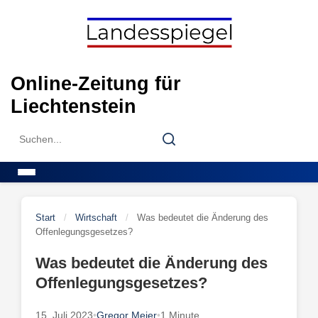
Skip
to
content
Online-Zeitung für
Liechtenstein
Search
Search
for:
Menu
Start
/
Wirtschaft
/
Was bedeutet die Änderung des
Offenlegungsgesetzes?
Was bedeutet die Änderung des
Offenlegungsgesetzes?
15. Juli 2023
•
Gregor Meier
•
1 Minute