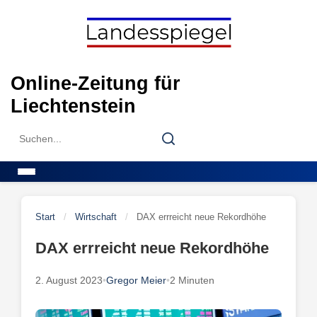
Skip
to
content
Online-Zeitung für
Liechtenstein
Search
Search
for:
Menu
Start
/
Wirtschaft
/
DAX errreicht neue Rekordhöhe
DAX errreicht neue Rekordhöhe
2. August 2023
•
Gregor Meier
•
2 Minuten