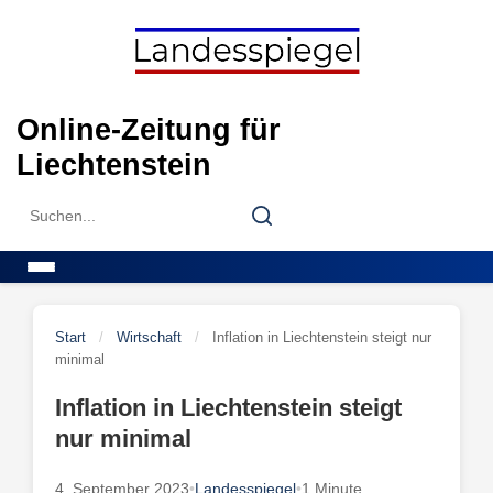
Skip
to
content
Online-Zeitung für
Liechtenstein
Search
Search
for:
Menu
Start
/
Wirtschaft
/
Inflation in Liechtenstein steigt nur
minimal
Inflation in Liechtenstein steigt
nur minimal
4. September 2023
•
Landesspiegel
•
1 Minute