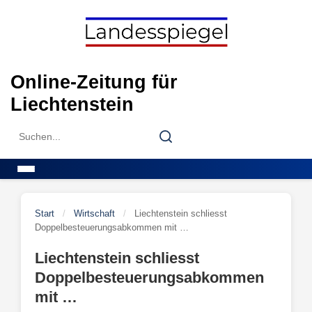
Skip
to
content
Online-Zeitung für
Liechtenstein
Search
Search
for:
Menu
Start
/
Wirtschaft
/
Liechtenstein schliesst
Doppelbesteuerungsabkommen mit …
Liechtenstein schliesst
Doppelbesteuerungsabkommen
mit …