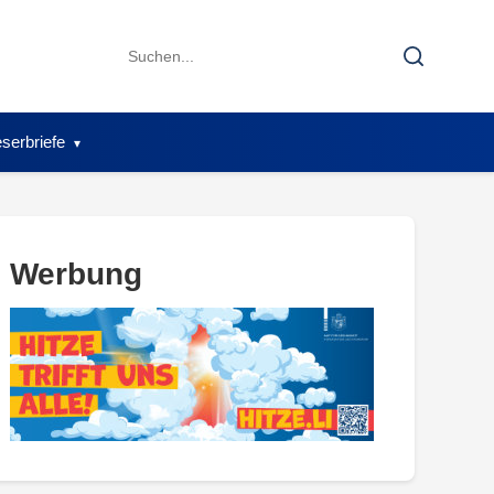
Search
Search
for:
serbriefe
Werbung