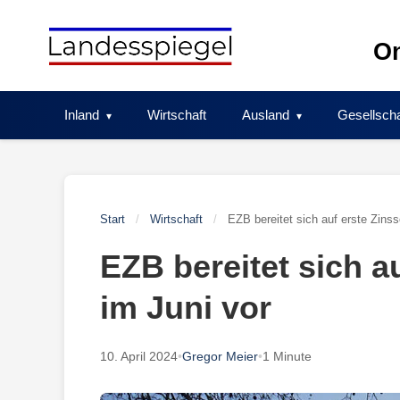
Skip
to
On
content
Inland
Wirtschaft
Ausland
Gesellscha
Start
/
Wirtschaft
/
EZB bereitet sich auf erste Zins
EZB bereitet sich a
im Juni vor
10. April 2024
•
Gregor Meier
•
1 Minute