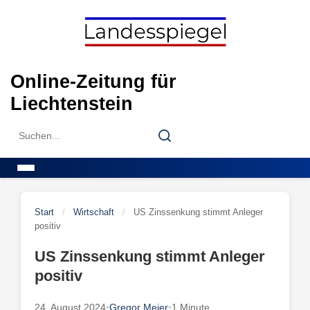
Skip
to
content
Online-Zeitung für
Liechtenstein
Search
Search
for:
Menu
Start
/
Wirtschaft
/
US Zinssenkung stimmt Anleger
positiv
US Zinssenkung stimmt Anleger
positiv
24. August 2024
•
Gregor Meier
•
1 Minute