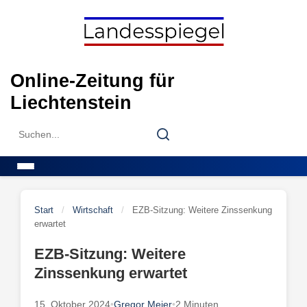
Skip
to
content
Online-Zeitung für
Liechtenstein
Search
Search
for:
Menu
Start
/
Wirtschaft
/
EZB-Sitzung: Weitere Zinssenkung
erwartet
EZB-Sitzung: Weitere
Zinssenkung erwartet
15. Oktober 2024
•
Gregor Meier
•
2 Minuten