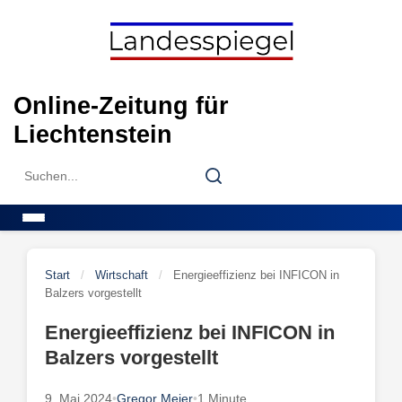
Skip
to
content
Online-Zeitung für
Liechtenstein
Search
Search
for:
Menu
Start
/
Wirtschaft
/
Energieeffizienz bei INFICON in
Balzers vorgestellt
Energieeffizienz bei INFICON in
Balzers vorgestellt
9. Mai 2024
•
Gregor Meier
•
1 Minute