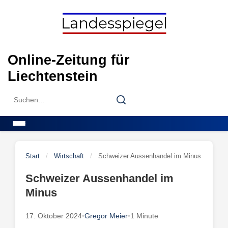
Skip
to
content
Online-Zeitung für
Liechtenstein
Search
Search
for:
Menu
Start
/
Wirtschaft
/
Schweizer Aussenhandel im Minus
Schweizer Aussenhandel im
Minus
17. Oktober 2024
•
Gregor Meier
•
1 Minute