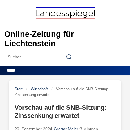
Skip
to
content
Online-Zeitung für
Liechtenstein
Search
Search
for:
Menu
Start
/
Wirtschaft
/
Vorschau auf die SNB-Sitzung:
Zinssenkung erwartet
Vorschau auf die SNB-Sitzung:
Zinssenkung erwartet
20. September 2024
•
Gregor Meier
•
3 Minuten