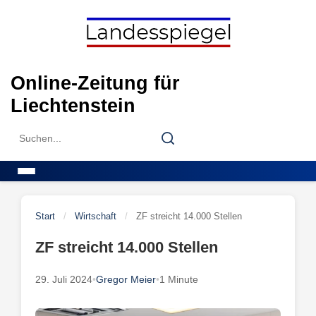
Skip
to
content
Online-Zeitung für
Liechtenstein
Search
Search
for:
Menu
Start
/
Wirtschaft
/
ZF streicht 14.000 Stellen
ZF streicht 14.000 Stellen
29. Juli 2024
•
Gregor Meier
•
1 Minute