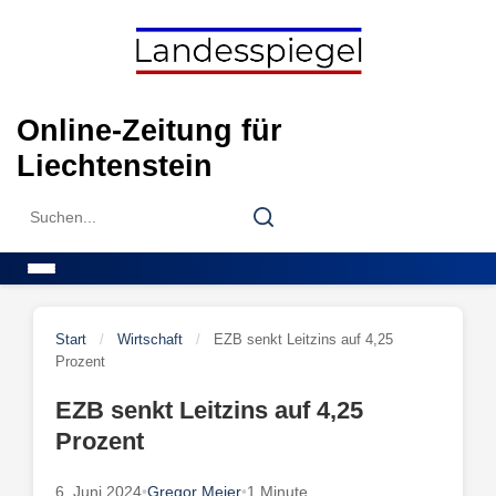
Skip
to
content
Online-Zeitung für
Liechtenstein
Search
Search
for:
Menu
Start
/
Wirtschaft
/
EZB senkt Leitzins auf 4,25
Prozent
EZB senkt Leitzins auf 4,25
Prozent
6. Juni 2024
•
Gregor Meier
•
1 Minute