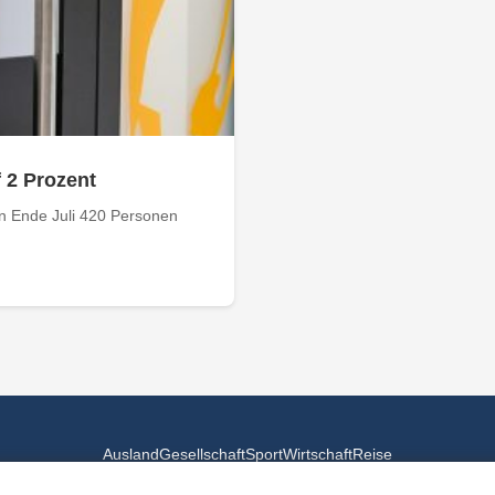
f 2 Prozent
n Ende Juli 420 Personen
Ausland
Gesellschaft
Sport
Wirtschaft
Reise
© 2026
Landesspiegel
- Alle Rechte vorbehalten