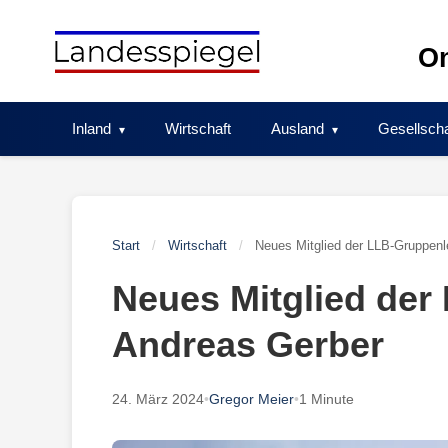
Skip
to
On
content
Inland
Wirtschaft
Ausland
Gesellscha
Start
/
Wirtschaft
/
Neues Mitglied der LLB-Gruppenl
Neues Mitglied der
Andreas Gerber
24. März 2024
•
Gregor Meier
•
1 Minute