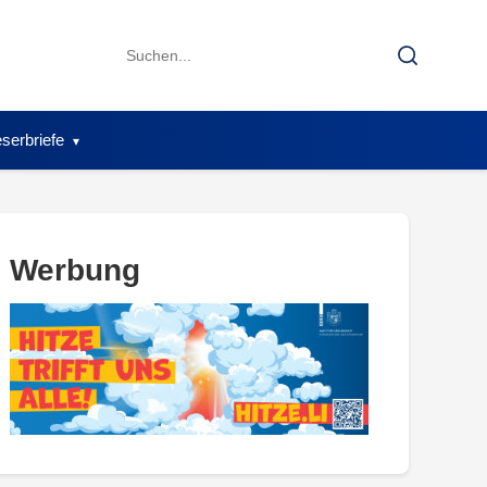
Search
Search
for:
serbriefe
Werbung